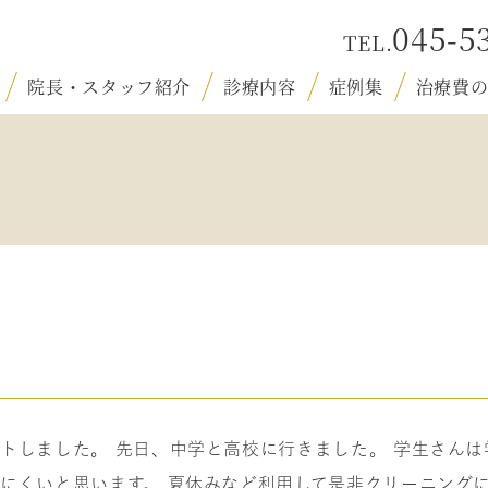
045-5
院長・スタッフ紹介
診療内容
症例集
治療費
ならし歯育
一般歯科
根管治療
インプラント
審美治療
矯正歯科
予防歯科
トしました。 先日、中学と高校に行きました。 学生さんは
にくいと思います。 夏休みなど利用して是非クリーニング